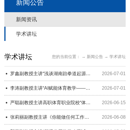
新闻公告
新闻资讯
学术讲坛
学术讲坛
您的当前位置： →
新闻公告
→
学术讲坛
罗鑫副教授主讲“浅谈湖南跆拳道起源与
2026-07-01
发展”
李涛副教授主讲“AI赋能体育教学——新
2026-07-01
时代的人机协同备课方案”
严聪副教授主讲高职体育职业院校“体艺
2026-06-15
融合”人才培养模式的创新与实践
张莉丽副教授主讲《你能做任何工作》
2026-06-08
——读懂真实世界的生存逻辑