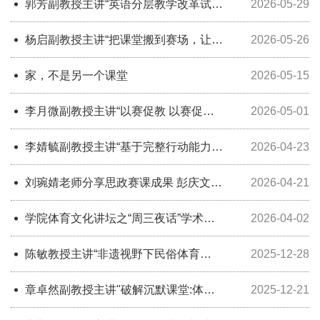
郭芳副教授主讲“英语分层教学改革试
2026-05-29
验”
杨启副教授主讲“把课堂搬到赛场，让企
2026-05-26
业走进校园——德国双元制理念与卓越
体育工匠培养的融合思考”
家，不是另一个课堂
2026-05-15
李月微副教授主讲“以赛促教 以赛促学
2026-05-01
——个人指导学生研究性学习竞赛经验
漫谈”
李婧毓副教授主讲“基于完整行动能力导
2026-04-23
向的德国职业教育人才培养路径研究”
刘琬婧老师分享思政赛课成果 彭庆文教
2026-04-21
授擘画教学改革蓝图
学院体育文化讲坛之“周三夜话”学术讲
2026-04-02
座第55期开讲 彭庆文教授主讲“一人公
司兴起与高职体育产业链集群化培养
陈敏教授主讲“非遗视野下民俗体育
2025-12-28
——以体育行业为例”
的“复活”与“重构”——基于国家社科基金
项目的科研实践与教学反哺”
章卓然副教授主讲"破解沉默课堂:体育
2025-12-21
高职理论课突围之路"