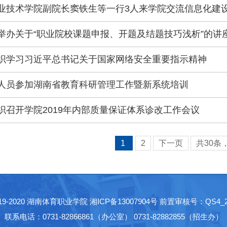
业技术学院副院长窦铁生等一行3人来学院交流信息化建
举办关于“职业院校课题申报、开题及结题技巧浅析”的讲
织学习习近平总书记关于国家网络安全重要指示精神
人员参加湖南省教育科研管理工作暨新系统培训
织召开学院2019年内部质量保证体系诊改工作会议
1
2
下一页
共
30
条
 2019-2020 湖南体育职业学院
湘ICP备13007904号
前置审核号：QS4_201
联系电话：0731-82866861（办公室） 0731-82882855（招生办）