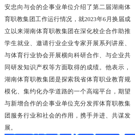
安忠向与会的企事业单位介绍了第二届湖南体
育职教集团工作运行情况，就2023年6月换届成
立以来湖南体育职教集团在深化校企合作助推
学生就业、邀请行业企业专家开展系列讲座、
与体育行业协会开展横向科研合作、与企业共
同研发知识产权等方面取得的成绩。他表示，
湖南体育职教集团是探索我省体育职业教育规
模化、集约化办学道路的一个高端平台，期望
与新增合作的企事业单位充分发挥体育职教集
团服务行业和社会的作用，携手并进、共谋发
展。