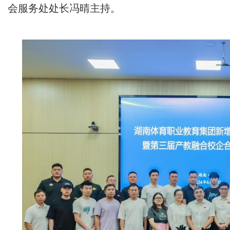
会服务处处长冯晴主持。