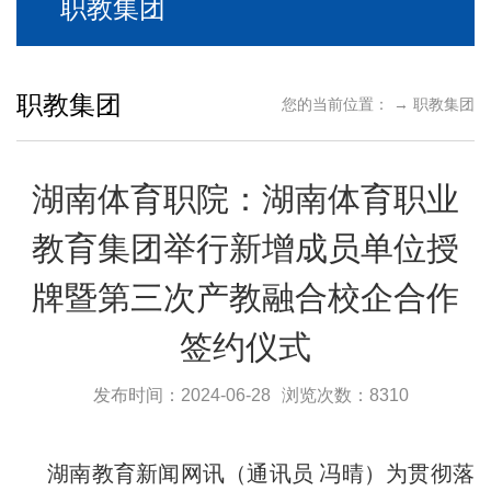
职教集团
职教集团
您的当前位置： →
职教集团
湖南体育职院：湖南体育职业
教育集团举行新增成员单位授
牌暨第三次产教融合校企合作
签约仪式
发布时间：2024-06-28
浏览次数：
8310
湖南教育新闻网讯（通讯员 冯晴）为贯彻落