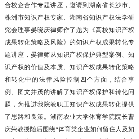
合校企合作专题讲座，邀请到湖南省长沙市、
株洲市知识产权专家、湖南省知识产权法学研
究会理事晏晓庆律师作了题为《高校知识产权
成果转化策略及风险》的知识产权成果转化专
题讲座，晏律师从知识产权保护典型案例、知
识产权的价值及本质、知识产权成果转化策略
和转化中的法律风险控制四个方面，结合事
例、图文并茂的讲解了知识产权保护和转化问
题，为推进我院教职工知识产权成果转化提供
了思路和良策。湖南农业大学体育学院院长曹
庆荣教授随后围绕“体育类企业如何留住人及如